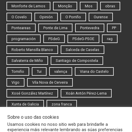
Monforte de Lemos
Monção
Mos
obras
O Covelo
Opinión
O Porriño
Ourense
Ponteareas
Ponte de Lima
Pontevedra
PP
programación
PSdeG
PSdeG-PSOE
rag
Roberto Mansilla Blanco
Salceda de Caselas
Salvaterra de Miño
Santiago de Compostela
Tomiño
Tui
valença
Viana do Castelo
Vigo
Vila Nova de Cerveira
Xosé González Martínez
Xoán Antón Pérez-Lema
Xunta de Galicia
zona franca
Sobre o uso das cookies
Iniciar sesión
Usamos cookies no noso sitio web para brindarlle a
experiencia máis relevante lembrando as súas preferencias
Rexistrarse