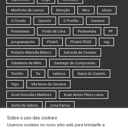
Monforte de Lemos
Monção
Mos
obras
O Covelo
Opinión
O Porriño
Ourense
Ponteareas
Ponte de Lima
Pontevedra
PP
programación
PSdeG
PSdeG-PSOE
rag
Roberto Mansilla Blanco
Salceda de Caselas
Salvaterra de Miño
Santiago de Compostela
Tomiño
Tui
valença
Viana do Castelo
Vigo
Vila Nova de Cerveira
Xosé González Martínez
Xoán Antón Pérez-Lema
Xunta de Galicia
zona franca
Sobre o uso das cookies
Iniciar sesión
Usamos cookies no noso sitio web para brindarlle a