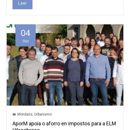
Leer
04
Out
Mondariz
,
Urbanismo
AporM apoia o aforro en impostos para a ELM