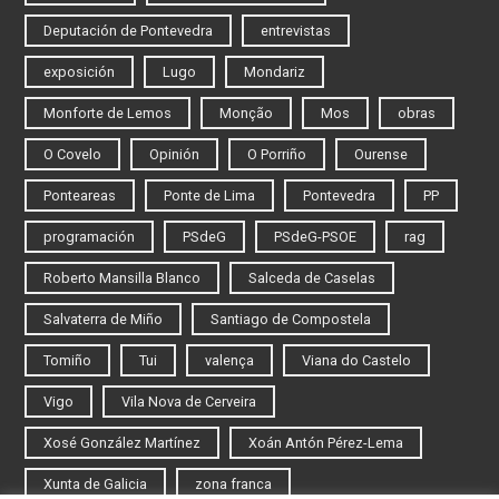
Deputación de Pontevedra
entrevistas
exposición
Lugo
Mondariz
Monforte de Lemos
Monção
Mos
obras
O Covelo
Opinión
O Porriño
Ourense
Ponteareas
Ponte de Lima
Pontevedra
PP
programación
PSdeG
PSdeG-PSOE
rag
Roberto Mansilla Blanco
Salceda de Caselas
Salvaterra de Miño
Santiago de Compostela
Tomiño
Tui
valença
Viana do Castelo
Vigo
Vila Nova de Cerveira
Xosé González Martínez
Xoán Antón Pérez-Lema
Xunta de Galicia
zona franca