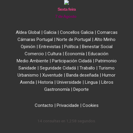
Sexta feira
7 de Agosto
Aldea Global
|
Galicia
|
Concellos Galicia
|
Comarcas
Cámaras Portugal
|
Norte de Portugal
|
Alto Minho
Opinión
|
Entrevistas
|
Política
|
Benestar Social
Comercio
|
Cultura
|
Economía
|
Educación
Medio Ambiente
|
Participación Cidadá
|
Patrimonio
Sanidade
|
Seguridade Cidadá
|
Traballo
|
Turismo
Urbanismo
|
Xuventude
|
Banda deseñada
|
Humor
Axenda
|
Historia
|
Universidade
|
Lingua
|
Libros
Gastronomía
|
Deporte
Contacto
|
Privacidade
|
Cookies
14 consultas en 1,258 segundos.