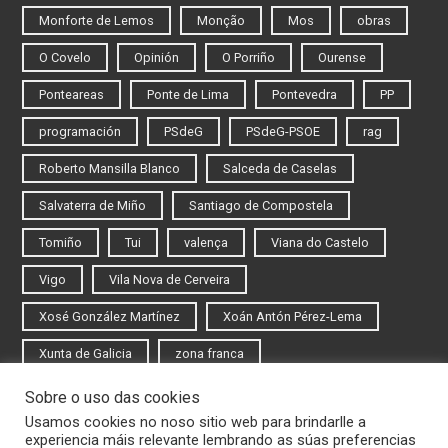
Monforte de Lemos
Monção
Mos
obras
O Covelo
Opinión
O Porriño
Ourense
Ponteareas
Ponte de Lima
Pontevedra
PP
programación
PSdeG
PSdeG-PSOE
rag
Roberto Mansilla Blanco
Salceda de Caselas
Salvaterra de Miño
Santiago de Compostela
Tomiño
Tui
valença
Viana do Castelo
Vigo
Vila Nova de Cerveira
Xosé González Martínez
Xoán Antón Pérez-Lema
Xunta de Galicia
zona franca
Sobre o uso das cookies
Iniciar sesión
Usamos cookies no noso sitio web para brindarlle a
experiencia máis relevante lembrando as súas preferencias
Rexistrarse