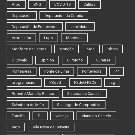
Arbo
BNG
COVID-19
Cultura
Deputación
Deputación da Coruña
Deputación de Pontevedra
entrevistas
exposición
Lugo
Mondariz
Monforte de Lemos
Monção
Mos
obras
O Covelo
Opinión
O Porriño
Ourense
Ponteareas
Ponte de Lima
Pontevedra
PP
programación
PSdeG
PSdeG-PSOE
rag
Roberto Mansilla Blanco
Salceda de Caselas
Salvaterra de Miño
Santiago de Compostela
Tomiño
Tui
valença
Viana do Castelo
Vigo
Vila Nova de Cerveira