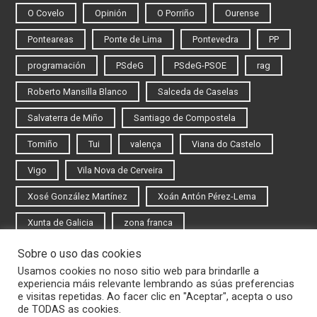
O Covelo
Opinión
O Porriño
Ourense
Ponteareas
Ponte de Lima
Pontevedra
PP
programación
PSdeG
PSdeG-PSOE
rag
Roberto Mansilla Blanco
Salceda de Caselas
Salvaterra de Miño
Santiago de Compostela
Tomiño
Tui
valença
Viana do Castelo
Vigo
Vila Nova de Cerveira
Xosé González Martínez
Xoán Antón Pérez-Lema
Xunta de Galicia
zona franca
Sobre o uso das cookies
Iniciar sesión
Usamos cookies no noso sitio web para brindarlle a
experiencia máis relevante lembrando as súas preferencias
Rexistrarse
e visitas repetidas. Ao facer clic en "Aceptar", acepta o uso
de TODAS as cookies.