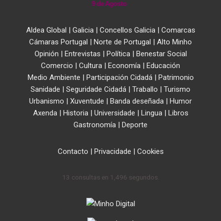
9 de Agosto
Aldea Global
|
Galicia
|
Concellos Galicia
|
Comarcas
Cámaras Portugal
|
Norte de Portugal
|
Alto Minho
Opinión
|
Entrevistas
|
Política
|
Benestar Social
Comercio
|
Cultura
|
Economía
|
Educación
Medio Ambiente
|
Participación Cidadá
|
Patrimonio
Sanidade
|
Seguridade Cidadá
|
Traballo
|
Turismo
Urbanismo
|
Xuventude
|
Banda deseñada
|
Humor
Axenda
|
Historia
|
Universidade
|
Lingua
|
Libros
Gastronomía
|
Deporte
Contacto
|
Privacidade
|
Cookies
13 consultas en 1,496 segundos.