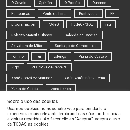
O Covelo
Opinión
O Porriño
Ourense
Ponteareas
Ponte de Lima
Pontevedra
PP
programación
PSdeG
PSdeG-PSOE
rag
Roberto Mansilla Blanco
Salceda de Caselas
Salvaterra de Miño
Santiago de Compostela
Tomiño
Tui
valença
Viana do Castelo
Vigo
Vila Nova de Cerveira
Xosé González Martínez
Xoán Antón Pérez-Lema
Xunta de Galicia
zona franca
Sobre o uso das cookies
Iniciar sesión
Usamos cookies no noso sitio web para brindarlle a
experiencia máis relevante lembrando as súas preferencias
Rexistrarse
e visitas repetidas. Ao facer clic en "Aceptar", acepta o uso
de TODAS as cookies.