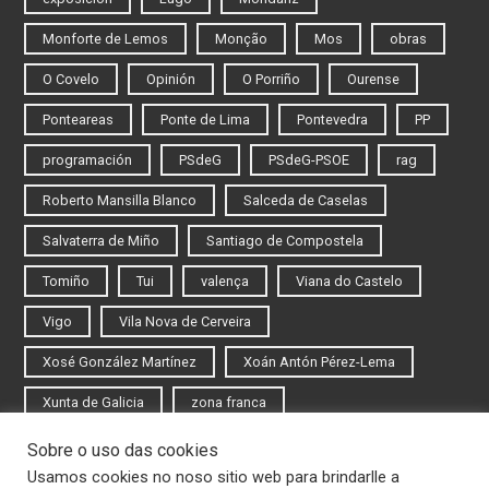
Monforte de Lemos
Monção
Mos
obras
O Covelo
Opinión
O Porriño
Ourense
Ponteareas
Ponte de Lima
Pontevedra
PP
programación
PSdeG
PSdeG-PSOE
rag
Roberto Mansilla Blanco
Salceda de Caselas
Salvaterra de Miño
Santiago de Compostela
Tomiño
Tui
valença
Viana do Castelo
Vigo
Vila Nova de Cerveira
Xosé González Martínez
Xoán Antón Pérez-Lema
Xunta de Galicia
zona franca
Sobre o uso das cookies
Iniciar sesión
Usamos cookies no noso sitio web para brindarlle a