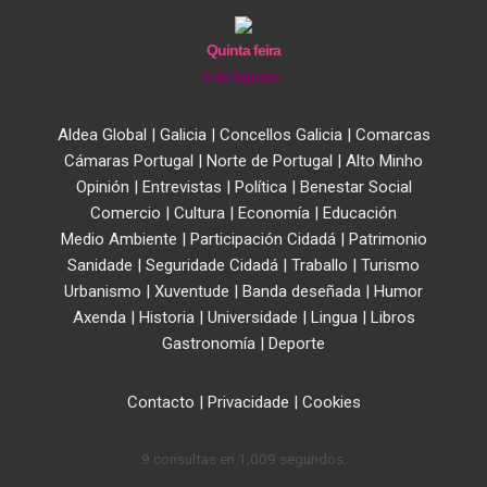
Quinta feira
6 de Agosto
Aldea Global
|
Galicia
|
Concellos Galicia
|
Comarcas
Cámaras Portugal
|
Norte de Portugal
|
Alto Minho
Opinión
|
Entrevistas
|
Política
|
Benestar Social
Comercio
|
Cultura
|
Economía
|
Educación
Medio Ambiente
|
Participación Cidadá
|
Patrimonio
Sanidade
|
Seguridade Cidadá
|
Traballo
|
Turismo
Urbanismo
|
Xuventude
|
Banda deseñada
|
Humor
Axenda
|
Historia
|
Universidade
|
Lingua
|
Libros
Gastronomía
|
Deporte
Contacto
|
Privacidade
|
Cookies
9 consultas en 1,009 segundos.