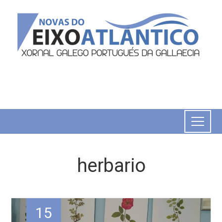
herbario
15