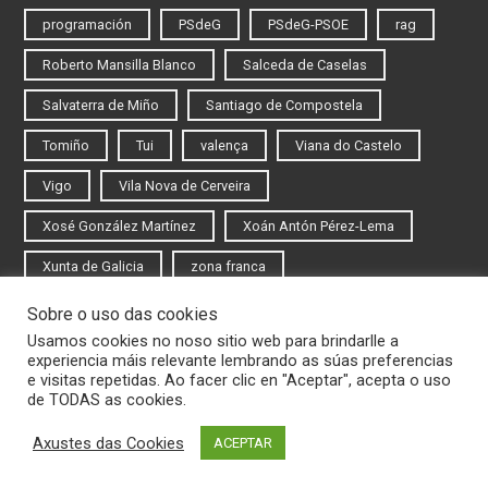
programación
PSdeG
PSdeG-PSOE
rag
Roberto Mansilla Blanco
Salceda de Caselas
Salvaterra de Miño
Santiago de Compostela
Tomiño
Tui
valença
Viana do Castelo
Vigo
Vila Nova de Cerveira
Xosé González Martínez
Xoán Antón Pérez-Lema
Xunta de Galicia
zona franca
Sobre o uso das cookies
Iniciar sesión
Usamos cookies no noso sitio web para brindarlle a
experiencia máis relevante lembrando as súas preferencias
Rexistrarse
e visitas repetidas. Ao facer clic en "Aceptar", acepta o uso
de TODAS as cookies.
Axustes das Cookies
ACEPTAR
© 2020 Novas do Eixo Atlántico