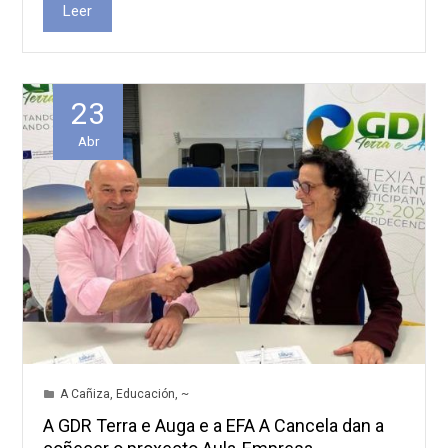
Leer
23
Abr
A Cañiza
,
Educación
,
~
A GDR Terra e Auga e a EFA A Cancela dan a