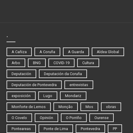
.
A Cañiza
A Coruña
A Guarda
Aldea Global
Arbo
BNG
COVID-19
Cultura
Deputación
Deputación da Coruña
Deputación de Pontevedra
entrevistas
exposición
Lugo
Mondariz
Monforte de Lemos
Monção
Mos
obras
O Covelo
Opinión
O Porriño
Ourense
Ponteareas
Ponte de Lima
Pontevedra
PP