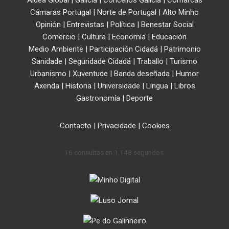
Aldea Global
|
Galicia
|
Concellos Galicia
|
Comarcas
Cámaras Portugal
|
Norte de Portugal
|
Alto Minho
Opinión
|
Entrevistas
|
Política
|
Benestar Social
Comercio
|
Cultura
|
Economía
|
Educación
Medio Ambiente
|
Participación Cidadá
|
Patrimonio
Sanidade
|
Seguridade Cidadá
|
Traballo
|
Turismo
Urbanismo
|
Xuventude
|
Banda deseñada
|
Humor
Axenda
|
Historia
|
Universidade
|
Lingua
|
Libros
Gastronomía
|
Deporte
Contacto
|
Privacidade
|
Cookies
16 consultas en 1,148 segundos.