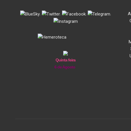
.
.
.
.
A
M
Quinta feira
6 de Agosto