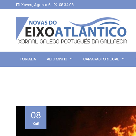
Xoves, Agosto 6
08:34:08
PORTADA
ALTO MINHO
CÁMARAS PORTUGAL
08
Xuñ