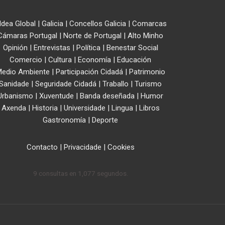
ldea Global
|
Galicia
|
Concellos Galicia
|
Comarcas
Cámaras Portugal
|
Norte de Portugal
|
Alto Minho
Opinión
|
Entrevistas
|
Política
|
Benestar Social
Comercio
|
Cultura
|
Economía
|
Educación
edio Ambiente
|
Participación Cidadá
|
Patrimonio
Sanidade
|
Seguridade Cidadá
|
Traballo
|
Turismo
Urbanismo
|
Xuventude
|
Banda deseñada
|
Humor
Axenda
|
Historia
|
Universidade
|
Lingua
|
Libros
Gastronomía
|
Deporte
Contacto
|
Privacidade
|
Cookies
9 consultas en 1,077 segundos.