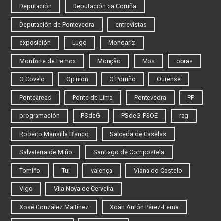
Deputación
Deputación da Coruña
Deputación de Pontevedra
entrevistas
exposición
Lugo
Mondariz
Monforte de Lemos
Monção
Mos
obras
O Covelo
Opinión
O Porriño
Ourense
Ponteareas
Ponte de Lima
Pontevedra
PP
programación
PSdeG
PSdeG-PSOE
rag
Roberto Mansilla Blanco
Salceda de Caselas
Salvaterra de Miño
Santiago de Compostela
Tomiño
Tui
valença
Viana do Castelo
Vigo
Vila Nova de Cerveira
Xosé González Martínez
Xoán Antón Pérez-Lema