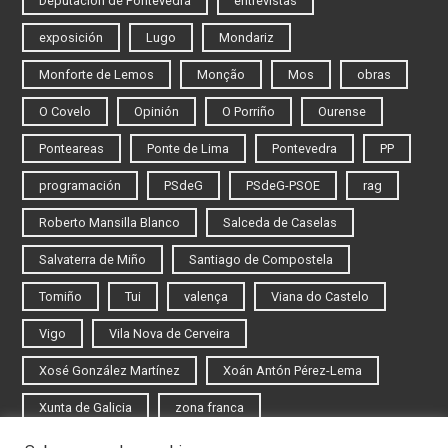
Deputación de Pontevedra
entrevistas
exposición
Lugo
Mondariz
Monforte de Lemos
Monção
Mos
obras
O Covelo
Opinión
O Porriño
Ourense
Ponteareas
Ponte de Lima
Pontevedra
PP
programación
PSdeG
PSdeG-PSOE
rag
Roberto Mansilla Blanco
Salceda de Caselas
Salvaterra de Miño
Santiago de Compostela
Tomiño
Tui
valença
Viana do Castelo
Vigo
Vila Nova de Cerveira
Xosé González Martínez
Xoán Antón Pérez-Lema
Xunta de Galicia
zona franca