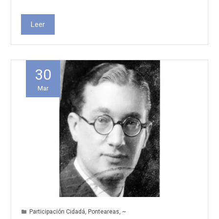
Leer
30
Mar
Participación Cidadá
,
Ponteareas
,
~