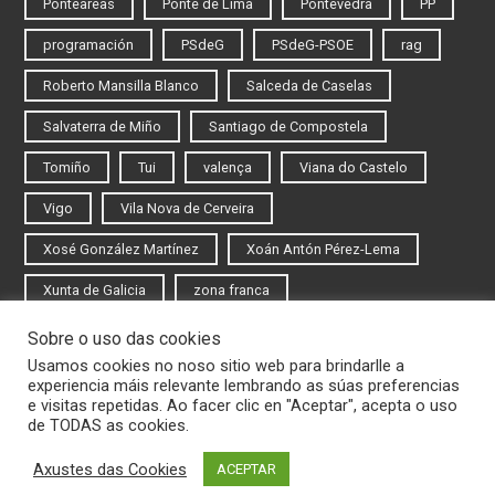
Ponteareas
Ponte de Lima
Pontevedra
PP
programación
PSdeG
PSdeG-PSOE
rag
Roberto Mansilla Blanco
Salceda de Caselas
Salvaterra de Miño
Santiago de Compostela
Tomiño
Tui
valença
Viana do Castelo
Vigo
Vila Nova de Cerveira
Xosé González Martínez
Xoán Antón Pérez-Lema
Xunta de Galicia
zona franca
Sobre o uso das cookies
Iniciar sesión
Usamos cookies no noso sitio web para brindarlle a
experiencia máis relevante lembrando as súas preferencias
Rexistrarse
e visitas repetidas. Ao facer clic en "Aceptar", acepta o uso
de TODAS as cookies.
Axustes das Cookies
ACEPTAR
© 2020 Novas do Eixo Atlántico