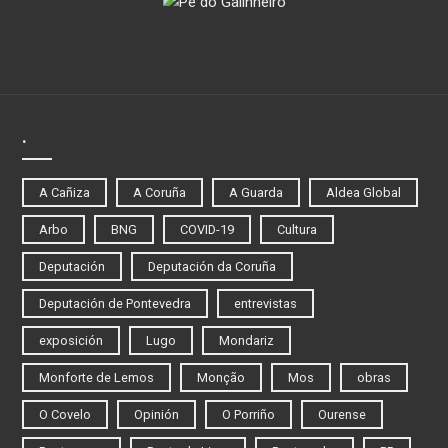
.
A Cañiza
A Coruña
A Guarda
Aldea Global
Arbo
BNG
COVID-19
Cultura
Deputación
Deputación da Coruña
Deputación de Pontevedra
entrevistas
exposición
Lugo
Mondariz
Monforte de Lemos
Monção
Mos
obras
O Covelo
Opinión
O Porriño
Ourense