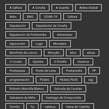
A Cañiza
A Coruña
A Guarda
Aldea Global
Arbo
BNG
COVID-19
Cultura
Deputación
Deputación da Coruña
Deputación de Pontevedra
entrevistas
exposición
Lugo
Mondariz
Monforte de Lemos
Monção
Mos
obras
O Covelo
Opinión
O Porriño
Ourense
Ponteareas
Ponte de Lima
Pontevedra
PP
programación
PSdeG
PSdeG-PSOE
rag
Roberto Mansilla Blanco
Salceda de Caselas
Salvaterra de Miño
Santiago de Compostela
Tomiño
Tui
valença
Viana do Castelo