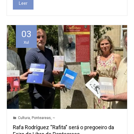
Leer
03
Xul
Cultura
,
Ponteareas
,
~
Rafa Rodríguez “Rafita” será o pregoeiro da