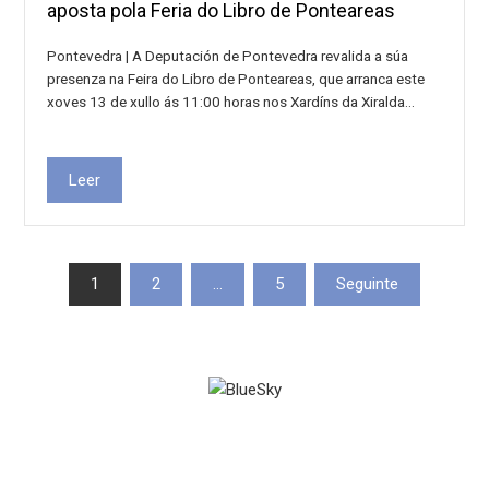
aposta pola Feria do Libro de Ponteareas
Pontevedra | A Deputación de Pontevedra revalida a súa
presenza na Feira do Libro de Ponteareas, que arranca este
xoves 13 de xullo ás 11:00 horas nos Xardíns da Xiralda…
Leer
Paxinación
1
2
…
5
Seguinte
de
entradas