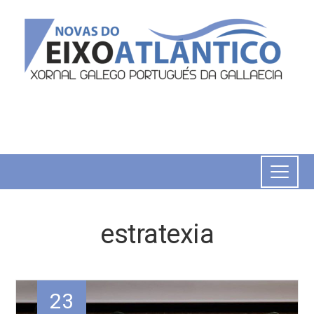
estratexia
23