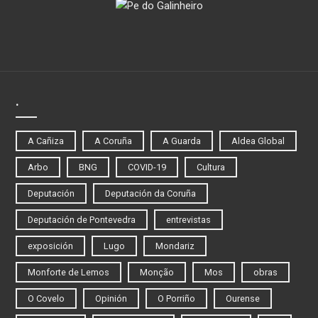
.
A Cañiza
A Coruña
A Guarda
Aldea Global
Arbo
BNG
COVID-19
Cultura
Deputación
Deputación da Coruña
Deputación de Pontevedra
entrevistas
exposición
Lugo
Mondariz
Monforte de Lemos
Monção
Mos
obras
O Covelo
Opinión
O Porriño
Ourense