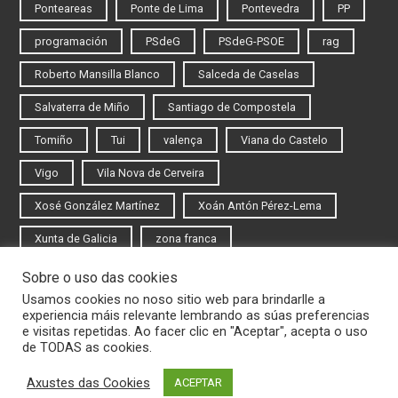
Ponteareas
Ponte de Lima
Pontevedra
PP
programación
PSdeG
PSdeG-PSOE
rag
Roberto Mansilla Blanco
Salceda de Caselas
Salvaterra de Miño
Santiago de Compostela
Tomiño
Tui
valença
Viana do Castelo
Vigo
Vila Nova de Cerveira
Xosé González Martínez
Xoán Antón Pérez-Lema
Xunta de Galicia
zona franca
Sobre o uso das cookies
Iniciar sesión
Usamos cookies no noso sitio web para brindarlle a
experiencia máis relevante lembrando as súas preferencias
Rexistrarse
e visitas repetidas. Ao facer clic en "Aceptar", acepta o uso
de TODAS as cookies.
Axustes das Cookies
ACEPTAR
© 2020 Novas do Eixo Atlántico