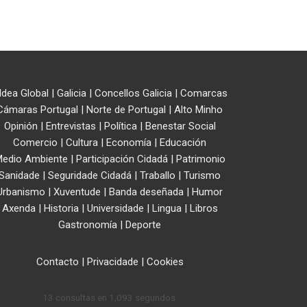
ldea Global
|
Galicia
|
Concellos Galicia
|
Comarcas
Cámaras Portugal
|
Norte de Portugal
|
Alto Minho
Opinión
|
Entrevistas
|
Política
|
Benestar Social
Comercio
|
Cultura
|
Economía
|
Educación
edio Ambiente
|
Participación Cidadá
|
Patrimonio
Sanidade
|
Seguridade Cidadá
|
Traballo
|
Turismo
Urbanismo
|
Xuventude
|
Banda deseñada
|
Humor
Axenda
|
Historia
|
Universidade
|
Lingua
|
Libros
Gastronomía
|
Deporte
Contacto
|
Privacidade
|
Cookies
13 consultas en 1,093 segundos.