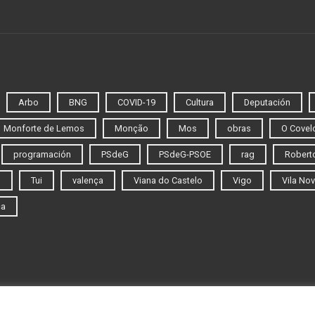
Arbo
BNG
COVID-19
Cultura
Deputación
Monforte de Lemos
Monção
Mos
obras
O Covel
programación
PSdeG
PSdeG-PSOE
rag
Roberto
o
Tui
valença
Viana do Castelo
Vigo
Vila Nov
ca