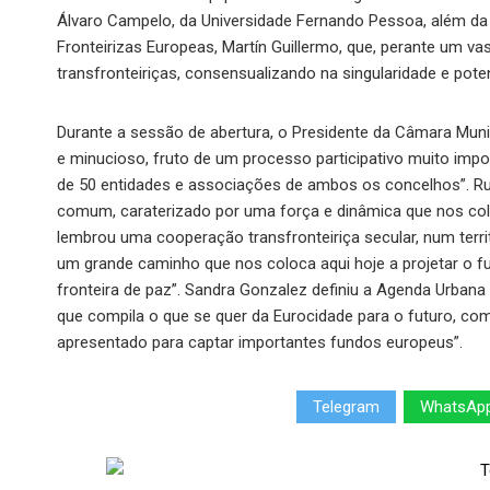
Álvaro Campelo, da Universidade Fernando Pessoa, além da
Fronteirizas Europeas, Martín Guillermo, que, perante um va
transfronteiriças, consensualizando na singularidade e pot
Durante a sessão de abertura, o Presidente da Câmara Munic
e minucioso, fruto de um processo participativo muito impo
de 50 entidades e associações de ambos os concelhos”. Rui T
comum, caraterizado por uma força e dinâmica que nos coloc
lembrou uma cooperação transfronteiriça secular, num terri
um grande caminho que nos coloca aqui hoje a projetar o f
fronteira de paz”. Sandra Gonzalez definiu a Agenda Urba
que compila o que se quer da Eurocidade para o futuro, com
apresentado para captar importantes fundos europeus”.
Telegram
WhatsAp