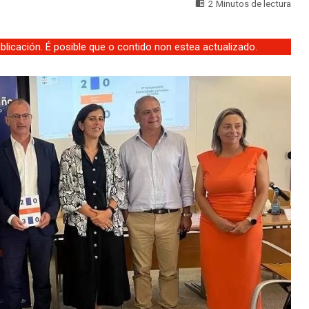
2 Minutos de lectura
licación. É posible que o contido non estea actualizado.