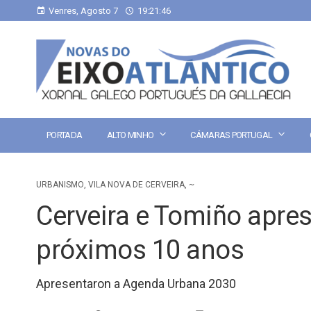
Venres, Agosto 7
19:21:47
PORTADA
ALTO MINHO
CÁMARAS PORTUGAL
URBANISMO
,
VILA NOVA DE CERVEIRA
,
~
Cerveira e Tomiño apre
próximos 10 anos
Apresentaron a Agenda Urbana 2030