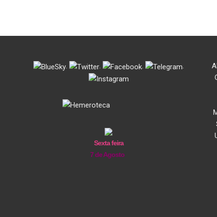
.
.
.
.
A
M
Sexta feira
7 de Agosto