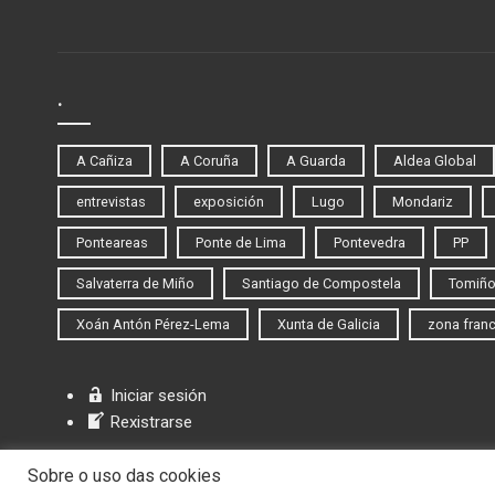
.
A Cañiza
A Coruña
A Guarda
Aldea Global
entrevistas
exposición
Lugo
Mondariz
Ponteareas
Ponte de Lima
Pontevedra
PP
Salvaterra de Miño
Santiago de Compostela
Tomiñ
Xoán Antón Pérez-Lema
Xunta de Galicia
zona fran
Iniciar sesión
Rexistrarse
Sobre o uso das cookies