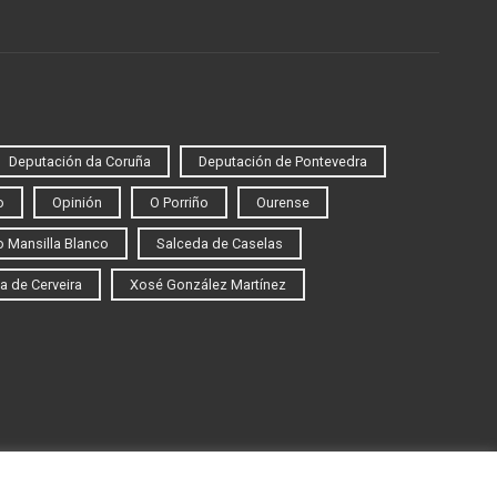
Deputación da Coruña
Deputación de Pontevedra
o
Opinión
O Porriño
Ourense
 Mansilla Blanco
Salceda de Caselas
a de Cerveira
Xosé González Martínez