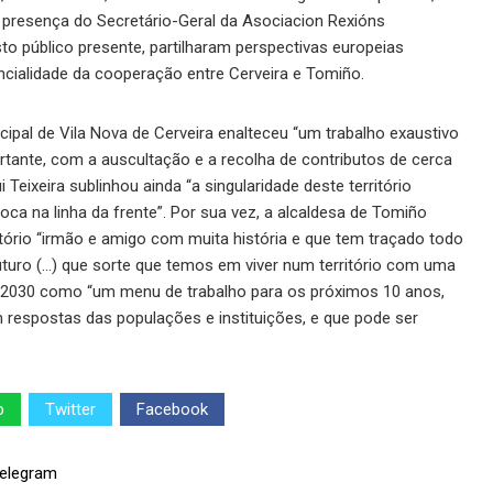
 presença do Secretário-Geral da Asociacion Rexións
sto público presente, partilharam perspectivas europeias
encialidade da cooperação entre Cerveira e Tomiño.
ipal de Vila Nova de Cerveira enalteceu “um trabalho exaustivo
rtante, com a auscultação e a recolha de contributos de cerca
eixeira sublinhou ainda “a singularidade deste território
a na linha da frente”. Por sua vez, a alcaldesa de Tomiño
tório “irmão e amigo com muita história e que tem traçado todo
uturo (…) que sorte que temos em viver num território com uma
na 2030 como “um menu de trabalho para os próximos 10 anos,
 respostas das populações e instituições, e que pode ser
p
Twitter
Facebook