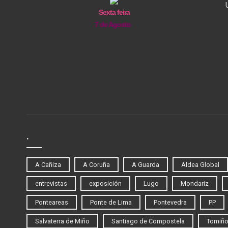
Sexta feira
7 de Agosto
.
A Cañiza
A Coruña
A Guarda
Aldea Global
entrevistas
exposición
Lugo
Mondariz
Ponteareas
Ponte de Lima
Pontevedra
PP
Salvaterra de Miño
Santiago de Compostela
Tomiñ