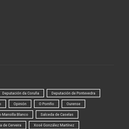
Deputación da Coruña
Deputación de Pontevedra
o
Opinión
O Porriño
Ourense
 Mansilla Blanco
Salceda de Caselas
a de Cerveira
Xosé González Martínez