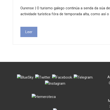
Ourense | O turismo galego continúa a senda da súa d
actividade turística fóra de temporada alta, como así 
Leer
.
.
.
.
A
M