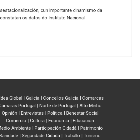
esestacionalización, cun importante dinamismo da
o constatan os datos do Instituto Nacional…
ldea Global
|
Galicia
|
Concellos Galicia
|
Comarcas
Cámaras Portugal
|
Norte de Portugal
|
Alto Minho
Opinión
|
Entrevistas
|
Política
|
Benestar Social
Comercio
|
Cultura
|
Economía
|
Educación
edio Ambiente
|
Participación Cidadá
|
Patrimonio
Sanidade
|
Seguridade Cidadá
|
Traballo
|
Turismo