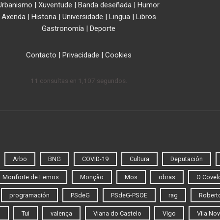
Urbanismo
|
Xuventude
|
Banda deseñada
|
Humor
Axenda
|
Historia
|
Universidade
|
Lingua
|
Libros
Gastronomía
|
Deporte
Contacto
|
Privacidade
|
Cookies
11 consultas en 1,107 segundos.
Arbo
BNG
COVID-19
Cultura
Deputación
Monforte de Lemos
Monção
Mos
obras
O Covel
programación
PSdeG
PSdeG-PSOE
rag
Roberto
o
Tui
valença
Viana do Castelo
Vigo
Vila Nov