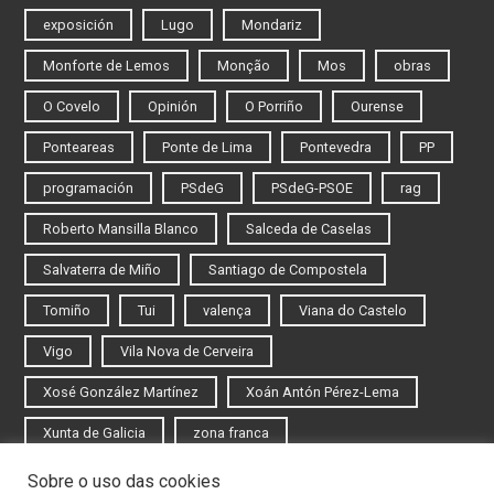
exposición
Lugo
Mondariz
Monforte de Lemos
Monção
Mos
obras
O Covelo
Opinión
O Porriño
Ourense
Ponteareas
Ponte de Lima
Pontevedra
PP
programación
PSdeG
PSdeG-PSOE
rag
Roberto Mansilla Blanco
Salceda de Caselas
Salvaterra de Miño
Santiago de Compostela
Tomiño
Tui
valença
Viana do Castelo
Vigo
Vila Nova de Cerveira
Xosé González Martínez
Xoán Antón Pérez-Lema
Xunta de Galicia
zona franca
Sobre o uso das cookies