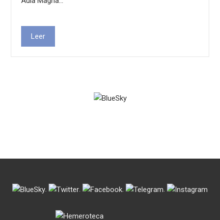
Aula Magna…
Leer
.
.
.
.