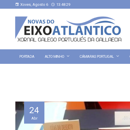
Xoves, Agosto 6
13:48:29
PORTADA
ALTO MINHO
CÁMARAS PORTUGAL
24
Abr