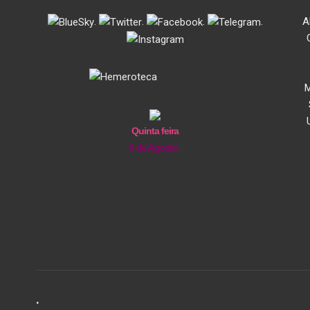
.
.
.
.
A
M
Quinta feira
6 de Agosto
.