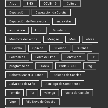
Arbo
BNG
COVID-19
Cultura
Deputación
Deputación da Coruña
Deputación de Pontevedra
entrevistas
exposición
Lugo
Mondariz
Monforte de Lemos
Monção
Mos
obras
O Covelo
Opinión
O Porriño
Ourense
Ponteareas
Ponte de Lima
Pontevedra
PP
programación
PSdeG
PSdeG-PSOE
rag
Roberto Mansilla Blanco
Salceda de Caselas
Salvaterra de Miño
Santiago de Compostela
Tomiño
Tui
valença
Viana do Castelo
Vigo
Vila Nova de Cerveira