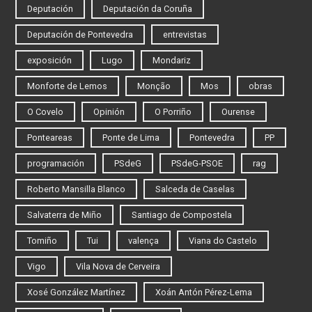
Deputación
Deputación da Coruña
Deputación de Pontevedra
entrevistas
exposición
Lugo
Mondariz
Monforte de Lemos
Monção
Mos
obras
O Covelo
Opinión
O Porriño
Ourense
Ponteareas
Ponte de Lima
Pontevedra
PP
programación
PSdeG
PSdeG-PSOE
rag
Roberto Mansilla Blanco
Salceda de Caselas
Salvaterra de Miño
Santiago de Compostela
Tomiño
Tui
valença
Viana do Castelo
Vigo
Vila Nova de Cerveira
Xosé González Martínez
Xoán Antón Pérez-Lema