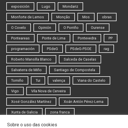
exposición
Lugo
Mondariz
Monforte de Lemos
Monção
Mos
obras
O Covelo
Opinión
O Porriño
Ourense
Ponteareas
Ponte de Lima
Pontevedra
PP
programación
PSdeG
PSdeG-PSOE
rag
Roberto Mansilla Blanco
Salceda de Caselas
Salvaterra de Miño
Santiago de Compostela
Tomiño
Tui
valença
Viana do Castelo
Vigo
Vila Nova de Cerveira
Xosé González Martínez
Xoán Antón Pérez-Lema
Xunta de Galicia
zona franca
Sobre o uso das cookies