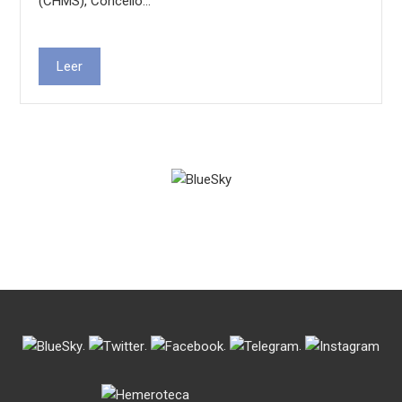
(CHMS), Concello…
Leer
.
.
.
.