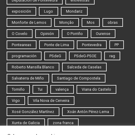
Deputación de Pontevedra
entrevistas
exposición
Lugo
Mondariz
Monforte de Lemos
Monção
Mos
obras
O Covelo
Opinión
O Porriño
Ourense
Ponteareas
Ponte de Lima
Pontevedra
PP
programación
PSdeG
PSdeG-PSOE
rag
Roberto Mansilla Blanco
Salceda de Caselas
Salvaterra de Miño
Santiago de Compostela
Tomiño
Tui
valença
Viana do Castelo
Vigo
Vila Nova de Cerveira
Xosé González Martínez
Xoán Antón Pérez-Lema
Xunta de Galicia
zona franca