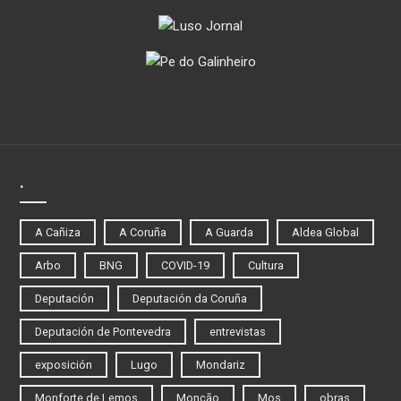
.
A Cañiza
A Coruña
A Guarda
Aldea Global
Arbo
BNG
COVID-19
Cultura
Deputación
Deputación da Coruña
Deputación de Pontevedra
entrevistas
exposición
Lugo
Mondariz
Monforte de Lemos
Monção
Mos
obras