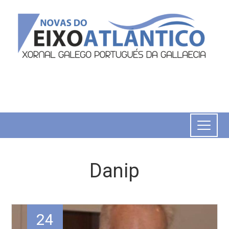
Danip
24