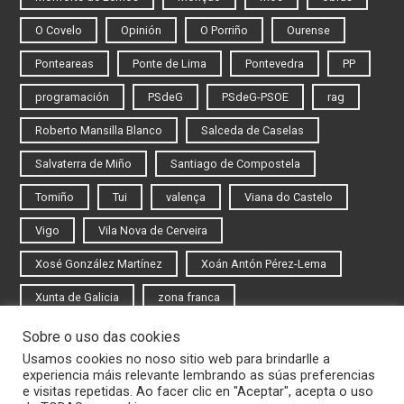
O Covelo
Opinión
O Porriño
Ourense
Ponteareas
Ponte de Lima
Pontevedra
PP
programación
PSdeG
PSdeG-PSOE
rag
Roberto Mansilla Blanco
Salceda de Caselas
Salvaterra de Miño
Santiago de Compostela
Tomiño
Tui
valença
Viana do Castelo
Vigo
Vila Nova de Cerveira
Xosé González Martínez
Xoán Antón Pérez-Lema
Xunta de Galicia
zona franca
Sobre o uso das cookies
Iniciar sesión
Usamos cookies no noso sitio web para brindarlle a
experiencia máis relevante lembrando as súas preferencias
Rexistrarse
e visitas repetidas. Ao facer clic en "Aceptar", acepta o uso