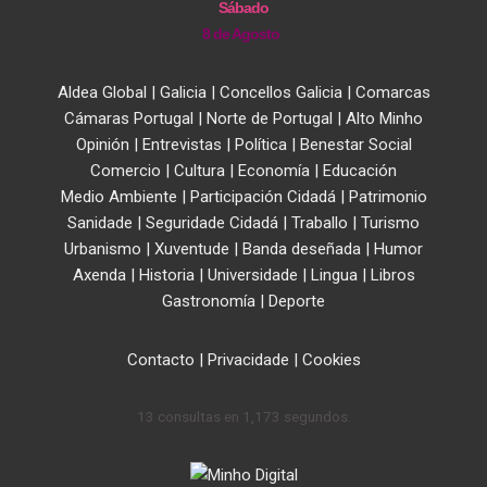
Sábado
8 de Agosto
Aldea Global
|
Galicia
|
Concellos Galicia
|
Comarcas
Cámaras Portugal
|
Norte de Portugal
|
Alto Minho
Opinión
|
Entrevistas
|
Política
|
Benestar Social
Comercio
|
Cultura
|
Economía
|
Educación
Medio Ambiente
|
Participación Cidadá
|
Patrimonio
Sanidade
|
Seguridade Cidadá
|
Traballo
|
Turismo
Urbanismo
|
Xuventude
|
Banda deseñada
|
Humor
Axenda
|
Historia
|
Universidade
|
Lingua
|
Libros
Gastronomía
|
Deporte
Contacto
|
Privacidade
|
Cookies
13 consultas en 1,173 segundos.