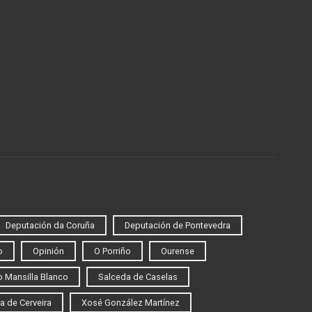
Deputación da Coruña
Deputación de Pontevedra
o
Opinión
O Porriño
Ourense
 Mansilla Blanco
Salceda de Caselas
a de Cerveira
Xosé González Martínez