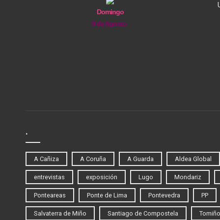
Domingo
9 de Agosto
.
A Cañiza
A Coruña
A Guarda
Aldea Global
entrevistas
exposición
Lugo
Mondariz
Ponteareas
Ponte de Lima
Pontevedra
PP
Salvaterra de Miño
Santiago de Compostela
Tomiñ