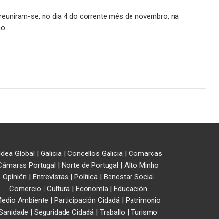
 reuniram-se, no dia 4 do corrente mês de novembro, na
mo…
ldea Global
|
Galicia
|
Concellos Galicia
|
Comarcas
Cámaras Portugal
|
Norte de Portugal
|
Alto Minho
Opinión
|
Entrevistas
|
Política
|
Benestar Social
Comercio
|
Cultura
|
Economía
|
Educación
edio Ambiente
|
Participación Cidadá
|
Patrimonio
Sanidade
|
Seguridade Cidadá
|
Traballo
|
Turismo