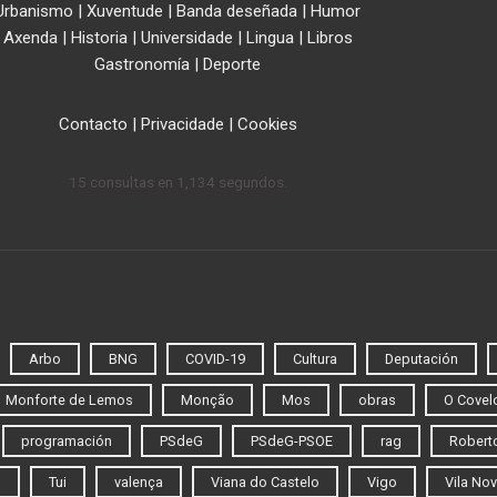
Urbanismo
|
Xuventude
|
Banda deseñada
|
Humor
Axenda
|
Historia
|
Universidade
|
Lingua
|
Libros
Gastronomía
|
Deporte
Contacto
|
Privacidade
|
Cookies
15 consultas en 1,134 segundos.
Arbo
BNG
COVID-19
Cultura
Deputación
Monforte de Lemos
Monção
Mos
obras
O Covel
programación
PSdeG
PSdeG-PSOE
rag
Roberto
o
Tui
valença
Viana do Castelo
Vigo
Vila Nov