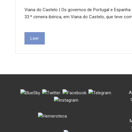
Viana do Castelo | Os governos de Portugal e Espanha
33.ª cimeira ibérica, em Viana do Castelo, que teve co
Leer
.
.
.
.
A
M