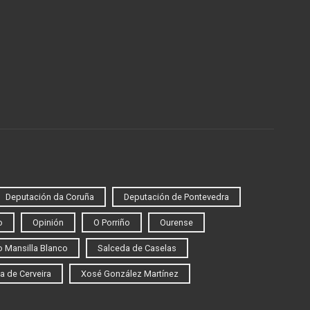
Deputación da Coruña
Deputación de Pontevedra
o
Opinión
O Porriño
Ourense
 Mansilla Blanco
Salceda de Caselas
a de Cerveira
Xosé González Martínez