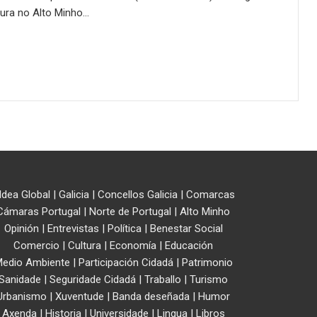
tura no Alto Minho…
ldea Global
|
Galicia
|
Concellos Galicia
|
Comarcas
Cámaras Portugal
|
Norte de Portugal
|
Alto Minho
Opinión
|
Entrevistas
|
Política
|
Benestar Social
Comercio
|
Cultura
|
Economía
|
Educación
edio Ambiente
|
Participación Cidadá
|
Patrimonio
Sanidade
|
Seguridade Cidadá
|
Traballo
|
Turismo
Urbanismo
|
Xuventude
|
Banda deseñada
|
Humor
Axenda
|
Historia
|
Universidade
|
Lingua
|
Libros