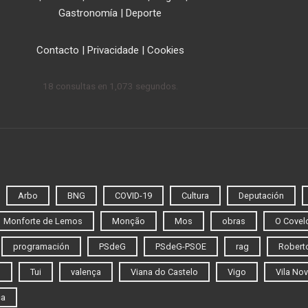
Gastronomía
|
Deporte
Contacto
|
Privacidade
|
Cookies
18 consultas en 1,073 segundos.
Arbo
BNG
COVID-19
Cultura
Deputación
Monforte de Lemos
Monção
Mos
obras
O Covel
programación
PSdeG
PSdeG-PSOE
rag
Roberto
o
Tui
valença
Viana do Castelo
Vigo
Vila Nov
ca