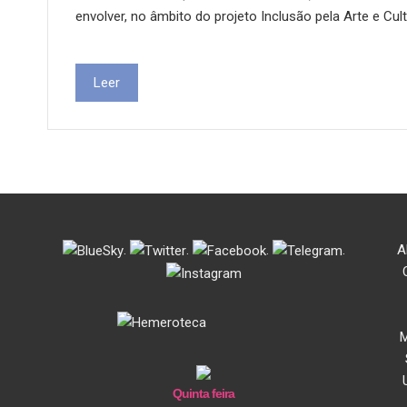
envolver, no âmbito do projeto Inclusão pela Arte e Cul
Leer
.
.
.
.
A
M
Quinta feira