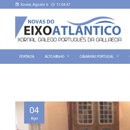
Xoves, Agosto 6
11:04:48
PORTADA
ALTO MINHO
CÁMARAS PORTUGAL
04
Ago