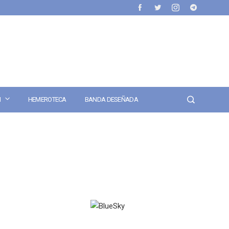
N
HEMEROTECA
BANDA DESEÑADA