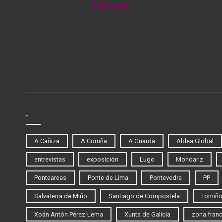
6 de Agosto
.
A Cañiza
A Coruña
A Guarda
Aldea Global
entrevistas
exposición
Lugo
Mondariz
Ponteareas
Ponte de Lima
Pontevedra
PP
Salvaterra de Miño
Santiago de Compostela
Tomiñ
Xoán Antón Pérez-Lema
Xunta de Galicia
zona fran