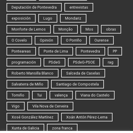
Deputación de Pontevedra
entrevistas
exposición
Lugo
Mondariz
Monforte de Lemos
Monção
Mos
obras
O Covelo
Opinión
O Porriño
Ourense
Ponteareas
Ponte de Lima
Pontevedra
PP
programación
PSdeG
PSdeG-PSOE
rag
Roberto Mansilla Blanco
Salceda de Caselas
Salvaterra de Miño
Santiago de Compostela
Tomiño
Tui
valença
Viana do Castelo
Vigo
Vila Nova de Cerveira
Xosé González Martínez
Xoán Antón Pérez-Lema
Xunta de Galicia
zona franca