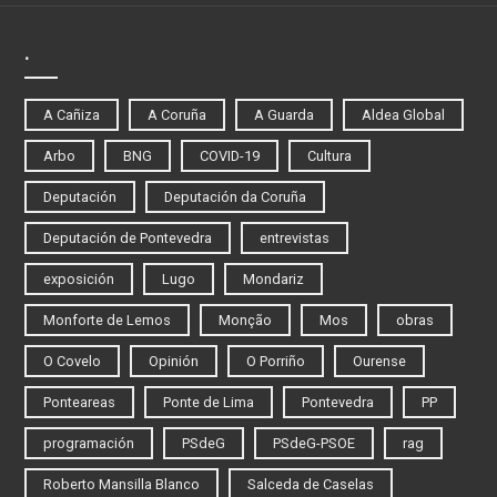
.
A Cañiza
A Coruña
A Guarda
Aldea Global
Arbo
BNG
COVID-19
Cultura
Deputación
Deputación da Coruña
Deputación de Pontevedra
entrevistas
exposición
Lugo
Mondariz
Monforte de Lemos
Monção
Mos
obras
O Covelo
Opinión
O Porriño
Ourense
Ponteareas
Ponte de Lima
Pontevedra
PP
programación
PSdeG
PSdeG-PSOE
rag
Roberto Mansilla Blanco
Salceda de Caselas