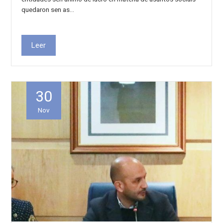
quedaron sen as…
Leer
30
Nov