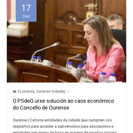
17
Dec
Economía
,
Ourense (cidade)
,
~
O PSdeG urxe solución ao caos económico
do Concello de Ourense
Ourense | Catorce entidades da cidade que cumprían cos
requisitos para acceder a subvencións para asociacións e
entidades sen ánimo de lucro en materia de asuntos sociais