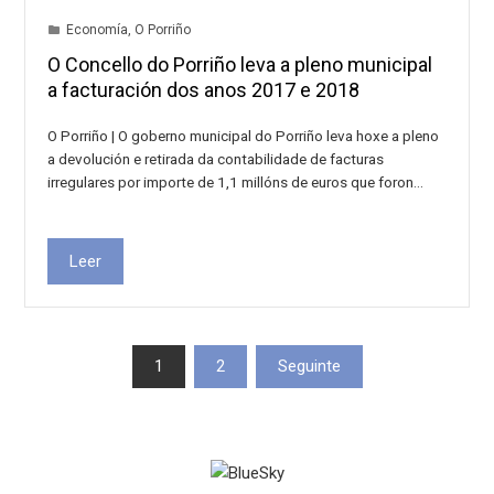
Economía
,
O Porriño
O Concello do Porriño leva a pleno municipal
a facturación dos anos 2017 e 2018
O Porriño | O goberno municipal do Porriño leva hoxe a pleno
a devolución e retirada da contabilidade de facturas
irregulares por importe de 1,1 millóns de euros que foron…
Leer
Paxinación
1
2
Seguinte
de
entradas