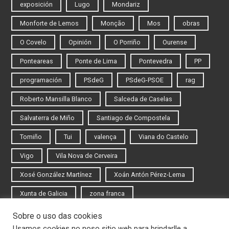
exposición
Lugo
Mondariz
Monforte de Lemos
Monção
Mos
obras
O Covelo
Opinión
O Porriño
Ourense
Ponteareas
Ponte de Lima
Pontevedra
PP
programación
PSdeG
PSdeG-PSOE
rag
Roberto Mansilla Blanco
Salceda de Caselas
Salvaterra de Miño
Santiago de Compostela
Tomiño
Tui
valença
Viana do Castelo
Vigo
Vila Nova de Cerveira
Xosé González Martínez
Xoán Antón Pérez-Lema
Xunta de Galicia
zona franca
Sobre o uso das cookies
Iniciar sesión
Usamos cookies no noso sitio web para brindarlle a