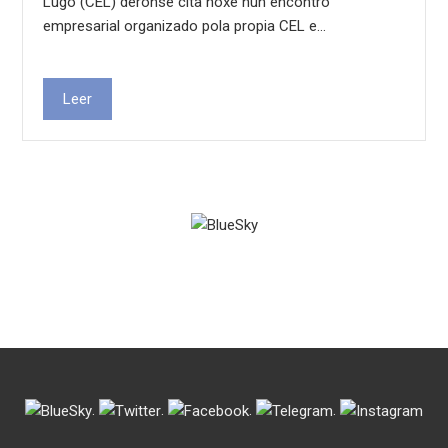
Lugo (CEL) déronse cita hoxe nun encontro
empresarial organizado pola propia CEL e…
Leer
.
.
.
.