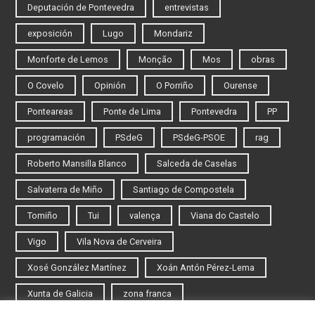
Deputación de Pontevedra
entrevistas
exposición
Lugo
Mondariz
Monforte de Lemos
Monção
Mos
obras
O Covelo
Opinión
O Porriño
Ourense
Ponteareas
Ponte de Lima
Pontevedra
PP
programación
PSdeG
PSdeG-PSOE
rag
Roberto Mansilla Blanco
Salceda de Caselas
Salvaterra de Miño
Santiago de Compostela
Tomiño
Tui
valença
Viana do Castelo
Vigo
Vila Nova de Cerveira
Xosé González Martínez
Xoán Antón Pérez-Lema
Xunta de Galicia
zona franca