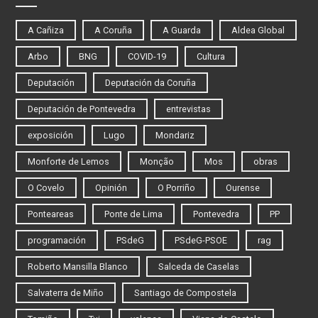
A Cañiza
A Coruña
A Guarda
Aldea Global
Arbo
BNG
COVID-19
Cultura
Deputación
Deputación da Coruña
Deputación de Pontevedra
entrevistas
exposición
Lugo
Mondariz
Monforte de Lemos
Monção
Mos
obras
O Covelo
Opinión
O Porriño
Ourense
Ponteareas
Ponte de Lima
Pontevedra
PP
programación
PSdeG
PSdeG-PSOE
rag
Roberto Mansilla Blanco
Salceda de Caselas
Salvaterra de Miño
Santiago de Compostela