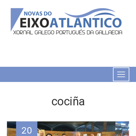
cociña
20