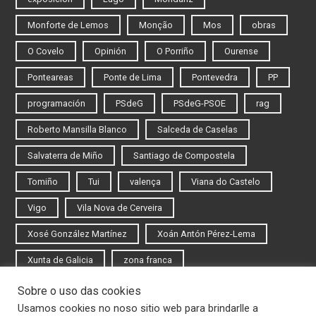
Monforte de Lemos
Monção
Mos
obras
O Covelo
Opinión
O Porriño
Ourense
Ponteareas
Ponte de Lima
Pontevedra
PP
programación
PSdeG
PSdeG-PSOE
rag
Roberto Mansilla Blanco
Salceda de Caselas
Salvaterra de Miño
Santiago de Compostela
Tomiño
Tui
valença
Viana do Castelo
Vigo
Vila Nova de Cerveira
Xosé González Martínez
Xoán Antón Pérez-Lema
Xunta de Galicia
zona franca
Sobre o uso das cookies
Iniciar sesión
Usamos cookies no noso sitio web para brindarlle a