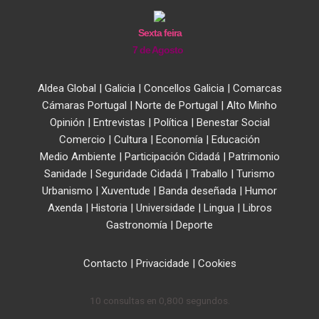
Sexta feira
7 de Agosto
Aldea Global
|
Galicia
|
Concellos Galicia
|
Comarcas
Cámaras Portugal
|
Norte de Portugal
|
Alto Minho
Opinión
|
Entrevistas
|
Política
|
Benestar Social
Comercio
|
Cultura
|
Economía
|
Educación
Medio Ambiente
|
Participación Cidadá
|
Patrimonio
Sanidade
|
Seguridade Cidadá
|
Traballo
|
Turismo
Urbanismo
|
Xuventude
|
Banda deseñada
|
Humor
Axenda
|
Historia
|
Universidade
|
Lingua
|
Libros
Gastronomía
|
Deporte
Contacto
|
Privacidade
|
Cookies
10 consultas en 0,800 segundos.