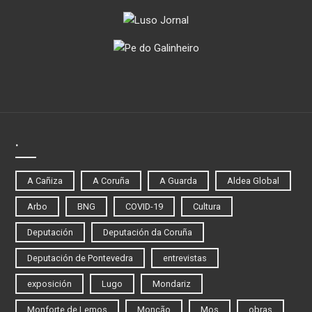
.
A Cañiza
A Coruña
A Guarda
Aldea Global
Arbo
BNG
COVID-19
Cultura
Deputación
Deputación da Coruña
Deputación de Pontevedra
entrevistas
exposición
Lugo
Mondariz
Monforte de Lemos
Monção
Mos
obras