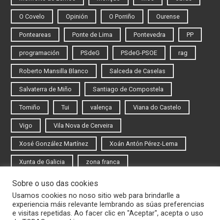
O Covelo
Opinión
O Porriño
Ourense
Ponteareas
Ponte de Lima
Pontevedra
PP
programación
PSdeG
PSdeG-PSOE
rag
Roberto Mansilla Blanco
Salceda de Caselas
Salvaterra de Miño
Santiago de Compostela
Tomiño
Tui
valença
Viana do Castelo
Vigo
Vila Nova de Cerveira
Xosé González Martínez
Xoán Antón Pérez-Lema
Xunta de Galicia
zona franca
Sobre o uso das cookies
Iniciar sesión
Usamos cookies no noso sitio web para brindarlle a
experiencia máis relevante lembrando as súas preferencias
Rexistrarse
e visitas repetidas. Ao facer clic en "Aceptar", acepta o uso