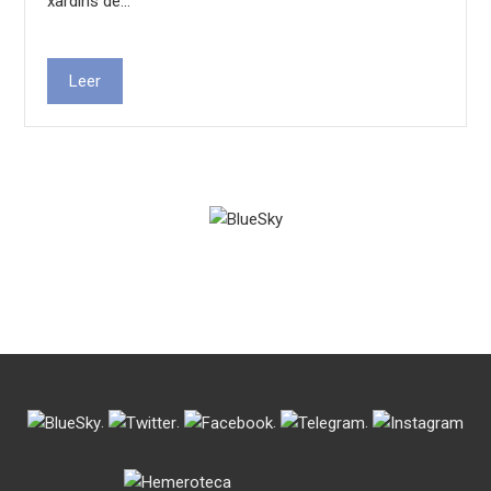
xardíns de…
Leer
.
.
.
.