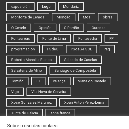
exposición
Lugo
Mondariz
Monforte de Lemos
Monção
Mos
obras
O Covelo
Opinión
O Porriño
Ourense
Ponteareas
Ponte de Lima
Pontevedra
PP
programación
PSdeG
PSdeG-PSOE
rag
Roberto Mansilla Blanco
Salceda de Caselas
Salvaterra de Miño
Santiago de Compostela
Tomiño
Tui
valença
Viana do Castelo
Vigo
Vila Nova de Cerveira
Xosé González Martínez
Xoán Antón Pérez-Lema
Xunta de Galicia
zona franca
Sobre o uso das cookies