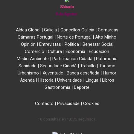
Sábado
8 de Agosto
Aldea Global
|
Galicia
|
Concellos Galicia
|
Comarcas
Cámaras Portugal
|
Norte de Portugal
|
Alto Minho
Opinión
|
Entrevistas
|
Política
|
Benestar Social
Comercio
|
Cultura
|
Economía
|
Educación
Medio Ambiente
|
Participación Cidadá
|
Patrimonio
Sanidade
|
Seguridade Cidadá
|
Traballo
|
Turismo
Urbanismo
|
Xuventude
|
Banda deseñada
|
Humor
Axenda
|
Historia
|
Universidade
|
Lingua
|
Libros
Gastronomía
|
Deporte
Contacto
|
Privacidade
|
Cookies
10 consultas en 1,085 segundos.