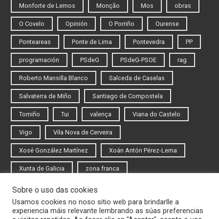
Monforte de Lemos
Monção
Mos
obras
O Covelo
Opinión
O Porriño
Ourense
Ponteareas
Ponte de Lima
Pontevedra
PP
programación
PSdeG
PSdeG-PSOE
rag
Roberto Mansilla Blanco
Salceda de Caselas
Salvaterra de Miño
Santiago de Compostela
Tomiño
Tui
valença
Viana do Castelo
Vigo
Vila Nova de Cerveira
Xosé González Martínez
Xoán Antón Pérez-Lema
Xunta de Galicia
zona franca
Sobre o uso das cookies
Iniciar sesión
Usamos cookies no noso sitio web para brindarlle a
experiencia máis relevante lembrando as súas preferencias
Rexistrarse