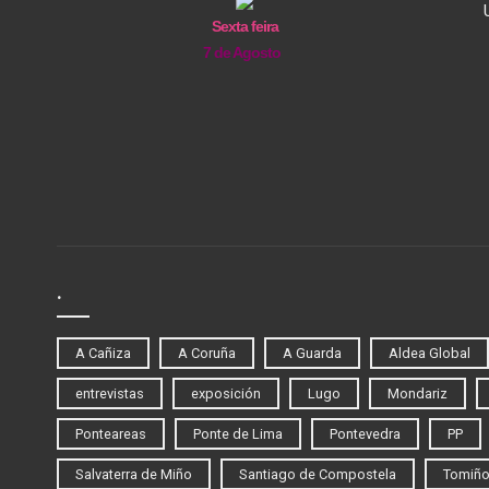
Sexta feira
7 de Agosto
.
A Cañiza
A Coruña
A Guarda
Aldea Global
entrevistas
exposición
Lugo
Mondariz
Ponteareas
Ponte de Lima
Pontevedra
PP
Salvaterra de Miño
Santiago de Compostela
Tomiñ