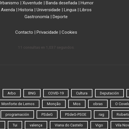
Urbanismo
|
Xuventude
|
Banda deseñada
|
Humor
Axenda
|
Historia
|
Universidade
|
Lingua
|
Libros
Gastronomía
|
Deporte
Contacto
|
Privacidade
|
Cookies
11 consultas en 1,037 segundos.
Arbo
BNG
COVID-19
Cultura
Deputación
Monforte de Lemos
Monção
Mos
obras
O Covel
programación
PSdeG
PSdeG-PSOE
rag
Roberto
o
Tui
valença
Viana do Castelo
Vigo
Vila Nov