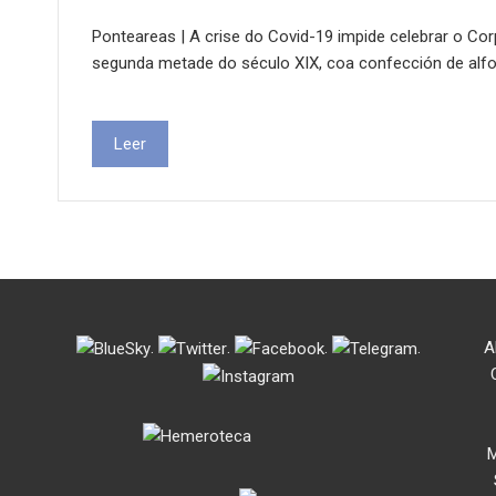
Ponteareas | A crise do Covid-19 impide celebrar o Co
segunda metade do século XIX, coa confección de alf
Leer
.
.
.
.
A
M