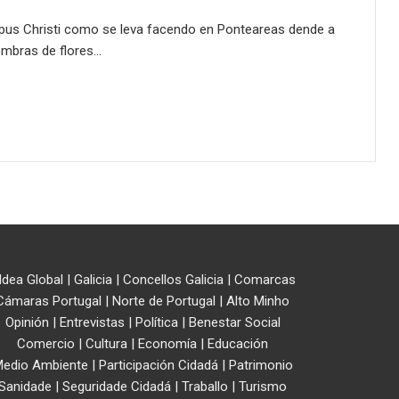
rpus Christi como se leva facendo en Ponteareas dende a
ombras de flores…
ldea Global
|
Galicia
|
Concellos Galicia
|
Comarcas
Cámaras Portugal
|
Norte de Portugal
|
Alto Minho
Opinión
|
Entrevistas
|
Política
|
Benestar Social
Comercio
|
Cultura
|
Economía
|
Educación
edio Ambiente
|
Participación Cidadá
|
Patrimonio
Sanidade
|
Seguridade Cidadá
|
Traballo
|
Turismo