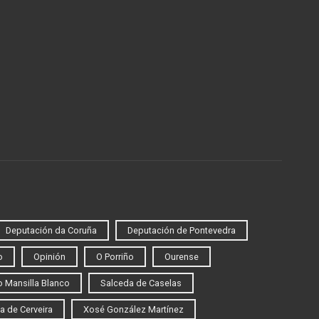
Deputación da Coruña
Deputación de Pontevedra
o
Opinión
O Porriño
Ourense
 Mansilla Blanco
Salceda de Caselas
a de Cerveira
Xosé González Martínez