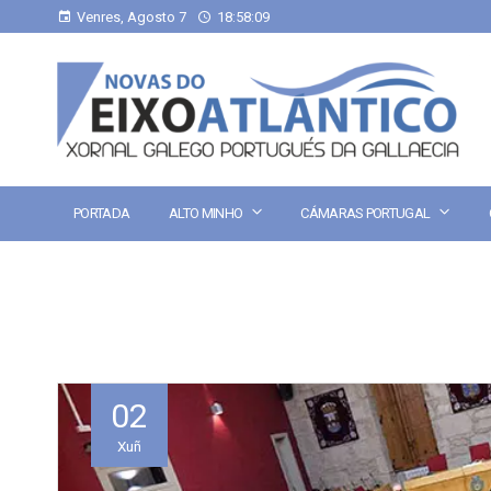
Venres, Agosto 7
18:58:09
PORTADA
ALTO MINHO
CÁMARAS PORTUGAL
02
Xuñ