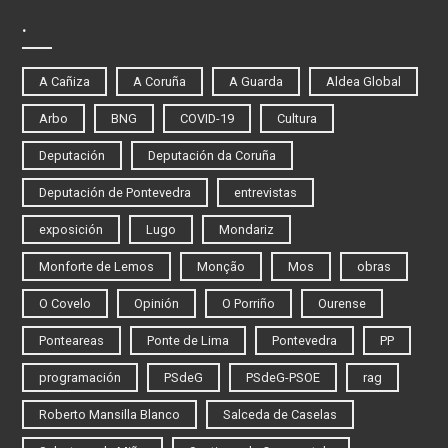
.
A Cañiza
A Coruña
A Guarda
Aldea Global
Arbo
BNG
COVID-19
Cultura
Deputación
Deputación da Coruña
Deputación de Pontevedra
entrevistas
exposición
Lugo
Mondariz
Monforte de Lemos
Monção
Mos
obras
O Covelo
Opinión
O Porriño
Ourense
Ponteareas
Ponte de Lima
Pontevedra
PP
programación
PSdeG
PSdeG-PSOE
rag
Roberto Mansilla Blanco
Salceda de Caselas