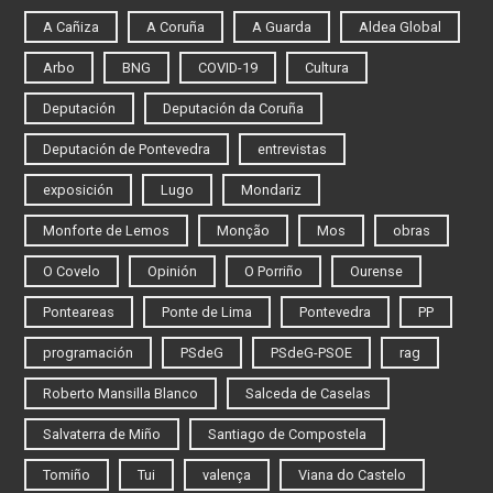
A Cañiza
A Coruña
A Guarda
Aldea Global
Arbo
BNG
COVID-19
Cultura
Deputación
Deputación da Coruña
Deputación de Pontevedra
entrevistas
exposición
Lugo
Mondariz
Monforte de Lemos
Monção
Mos
obras
O Covelo
Opinión
O Porriño
Ourense
Ponteareas
Ponte de Lima
Pontevedra
PP
programación
PSdeG
PSdeG-PSOE
rag
Roberto Mansilla Blanco
Salceda de Caselas
Salvaterra de Miño
Santiago de Compostela
Tomiño
Tui
valença
Viana do Castelo