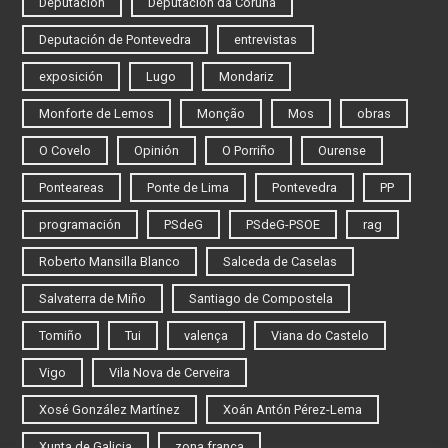
Deputación
Deputación da Coruña
Deputación de Pontevedra
entrevistas
exposición
Lugo
Mondariz
Monforte de Lemos
Monção
Mos
obras
O Covelo
Opinión
O Porriño
Ourense
Ponteareas
Ponte de Lima
Pontevedra
PP
programación
PSdeG
PSdeG-PSOE
rag
Roberto Mansilla Blanco
Salceda de Caselas
Salvaterra de Miño
Santiago de Compostela
Tomiño
Tui
valença
Viana do Castelo
Vigo
Vila Nova de Cerveira
Xosé González Martínez
Xoán Antón Pérez-Lema
Xunta de Galicia
zona franca