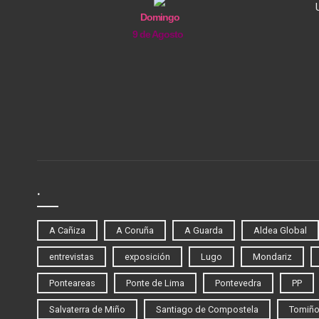
Domingo
9 de Agosto
.
A Cañiza
A Coruña
A Guarda
Aldea Global
entrevistas
exposición
Lugo
Mondariz
Ponteareas
Ponte de Lima
Pontevedra
PP
Salvaterra de Miño
Santiago de Compostela
Tomiñ