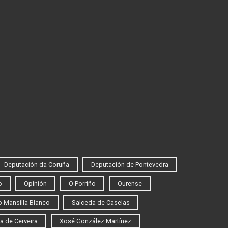
Deputación da Coruña
Deputación de Pontevedra
o
Opinión
O Porriño
Ourense
 Mansilla Blanco
Salceda de Caselas
a de Cerveira
Xosé González Martínez