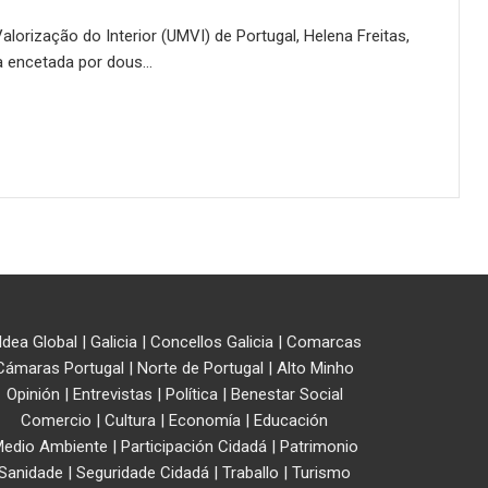
lorização do Interior (UMVI) de Portugal, Helena Freitas,
xia encetada por dous…
ldea Global
|
Galicia
|
Concellos Galicia
|
Comarcas
Cámaras Portugal
|
Norte de Portugal
|
Alto Minho
Opinión
|
Entrevistas
|
Política
|
Benestar Social
Comercio
|
Cultura
|
Economía
|
Educación
edio Ambiente
|
Participación Cidadá
|
Patrimonio
Sanidade
|
Seguridade Cidadá
|
Traballo
|
Turismo