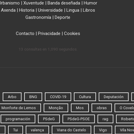
Urbanismo
|
Xuventude
|
Banda deseñada
|
Humor
Axenda
|
Historia
|
Universidade
|
Lingua
|
Libros
Gastronomía
|
Deporte
Contacto
|
Privacidade
|
Cookies
13 consultas en 1,090 segundos.
Arbo
BNG
COVID-19
Cultura
Deputación
Monforte de Lemos
Monção
Mos
obras
O Covel
programación
PSdeG
PSdeG-PSOE
rag
Roberto
o
Tui
valença
Viana do Castelo
Vigo
Vila Nov