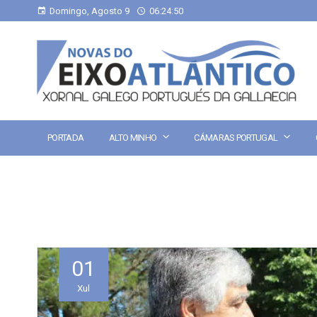
Domingo, Agosto 9
06:24:50
PORTADA
ALTO MINHO
CÁMARAS PORTUGAL
01
Xul