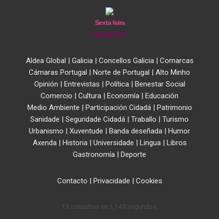
Sexta feira
7 de Agosto
Aldea Global
|
Galicia
|
Concellos Galicia
|
Comarcas
Cámaras Portugal
|
Norte de Portugal
|
Alto Minho
Opinión
|
Entrevistas
|
Política
|
Benestar Social
Comercio
|
Cultura
|
Economía
|
Educación
Medio Ambiente
|
Participación Cidadá
|
Patrimonio
Sanidade
|
Seguridade Cidadá
|
Traballo
|
Turismo
Urbanismo
|
Xuventude
|
Banda deseñada
|
Humor
Axenda
|
Historia
|
Universidade
|
Lingua
|
Libros
Gastronomía
|
Deporte
Contacto
|
Privacidade
|
Cookies
13 consultas en 1,145 segundos.