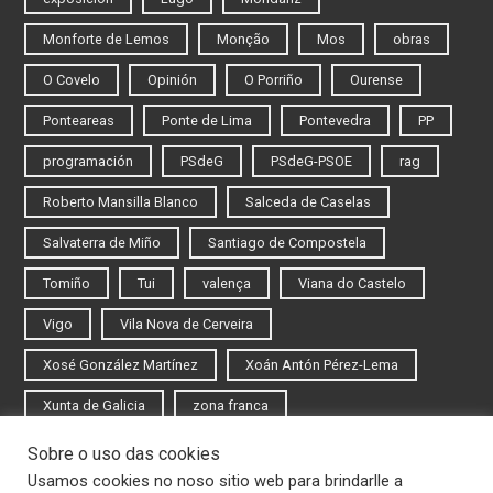
Monforte de Lemos
Monção
Mos
obras
O Covelo
Opinión
O Porriño
Ourense
Ponteareas
Ponte de Lima
Pontevedra
PP
programación
PSdeG
PSdeG-PSOE
rag
Roberto Mansilla Blanco
Salceda de Caselas
Salvaterra de Miño
Santiago de Compostela
Tomiño
Tui
valença
Viana do Castelo
Vigo
Vila Nova de Cerveira
Xosé González Martínez
Xoán Antón Pérez-Lema
Xunta de Galicia
zona franca
Sobre o uso das cookies
Iniciar sesión
Usamos cookies no noso sitio web para brindarlle a