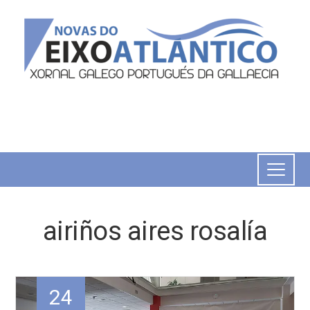
airiños aires rosalía
24