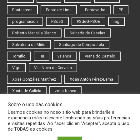
Ponteareas
Ponte de Lima
Pontevedra
PP
programación
PSdeG
PSdeG-PSOE
rag
Roberto Mansilla Blanco
Salceda de Caselas
Salvaterra de Miño
Santiago de Compostela
Tomiño
Tui
valença
Viana do Castelo
Vigo
Vila Nova de Cerveira
Xosé González Martínez
Xoán Antón Pérez-Lema
Xunta de Galicia
zona franca
Sobre o uso das cookies
Iniciar sesión
Usamos cookies no noso sitio web para brindarlle a
experiencia máis relevante lembrando as súas preferencias
Rexistrarse
e visitas repetidas. Ao facer clic en "Aceptar", acepta o uso
de TODAS as cookies.