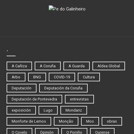
.
A Cañiza
A Coruña
A Guarda
Aldea Global
Arbo
BNG
COVID-19
Cultura
Deputación
Deputación da Coruña
Deputación de Pontevedra
entrevistas
exposición
Lugo
Mondariz
Monforte de Lemos
Monção
Mos
obras
O Covelo
Opinión
O Porriño
Ourense