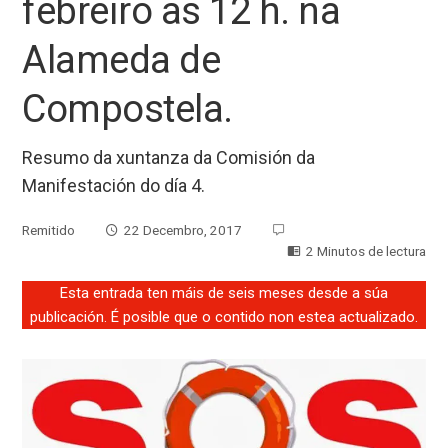
febreiro as 12 h. na
Alameda de
Compostela.
Resumo da xuntanza da Comisión da
Manifestación do día 4.
Remitido
22 Decembro, 2017
2 Minutos de lectura
Esta entrada ten máis de seis meses desde a súa
publicación. É posible que o contido non estea actualizado.