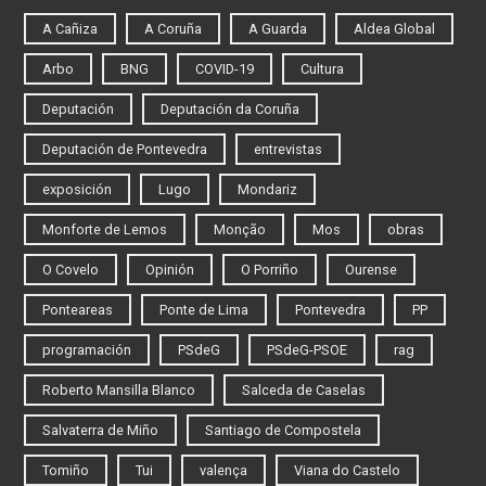
A Cañiza
A Coruña
A Guarda
Aldea Global
Arbo
BNG
COVID-19
Cultura
Deputación
Deputación da Coruña
Deputación de Pontevedra
entrevistas
exposición
Lugo
Mondariz
Monforte de Lemos
Monção
Mos
obras
O Covelo
Opinión
O Porriño
Ourense
Ponteareas
Ponte de Lima
Pontevedra
PP
programación
PSdeG
PSdeG-PSOE
rag
Roberto Mansilla Blanco
Salceda de Caselas
Salvaterra de Miño
Santiago de Compostela
Tomiño
Tui
valença
Viana do Castelo