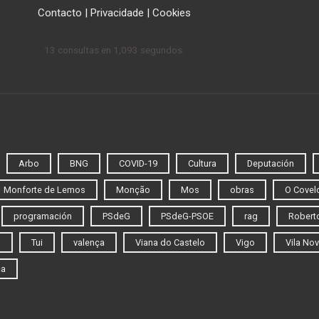
Contacto
|
Privacidade
|
Cookies
13 consultas en 1,093 segundos.
Arbo
BNG
COVID-19
Cultura
Deputación
Monforte de Lemos
Monção
Mos
obras
O Covel
programación
PSdeG
PSdeG-PSOE
rag
Roberto
o
Tui
valença
Viana do Castelo
Vigo
Vila Nov
ca