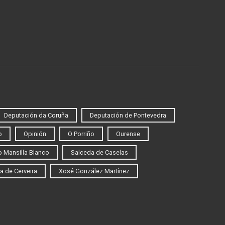
Deputación da Coruña
Deputación de Pontevedra
o
Opinión
O Porriño
Ourense
 Mansilla Blanco
Salceda de Caselas
a de Cerveira
Xosé González Martínez