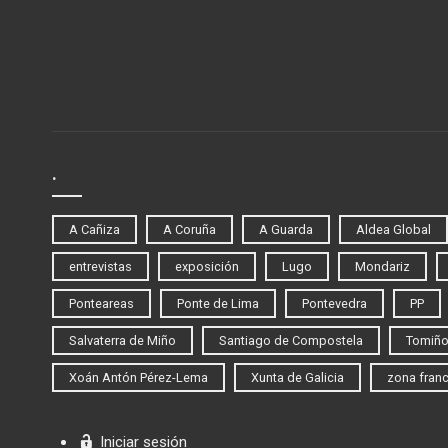
.
A Cañiza
A Coruña
A Guarda
Aldea Global
entrevistas
exposición
Lugo
Mondariz
Ponteareas
Ponte de Lima
Pontevedra
PP
Salvaterra de Miño
Santiago de Compostela
Tomiñ
Xoán Antón Pérez-Lema
Xunta de Galicia
zona fran
Iniciar sesión