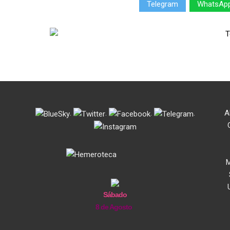
Telegram
WhatsAp
.
.
.
.
A
M
Sábado
8 de Agosto