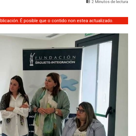
2 Minutos de lectura
licación. É posible que o contido non estea actualizado.