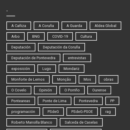
.
A Cañiza
A Coruña
A Guarda
Aldea Global
Arbo
BNG
COVID-19
Cultura
Deputación
Deputación da Coruña
Deputación de Pontevedra
entrevistas
exposición
Lugo
Mondariz
Monforte de Lemos
Monção
Mos
obras
O Covelo
Opinión
O Porriño
Ourense
Ponteareas
Ponte de Lima
Pontevedra
PP
programación
PSdeG
PSdeG-PSOE
rag
Roberto Mansilla Blanco
Salceda de Caselas