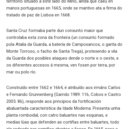
territorio situado a este lado do Miño, aínda que caeu en
manos portuguesas en 1665, onde se mantivo ata a firma do
tratado de paz de Lisboa en 1668.
Santa Cruz formaba parte dun conxunto maior que
controlaba esta zona da fronteira (un conxunto formado
pola Atalia da Guarda, a batería de Camposancos, o garita do
Monte Torroso, o facho de Santa Trega), protexendo a vila
da Guarda dos posibles ataques dende o norte e o oeste, e
os diferentes accesos á mesma, ven fosen por terra, por
mar ou polo río.
Construído entre 1662 e 1664, é atribuído aos irmáns Carlos
e Fernando Grunnenberg (Garrido 1989: 116, Cobos e Castro
2005: 86), responde aos principios da fortificación
abaluartada característica da Idade Moderna. Presenta unha
planta romboidal, con catro baluartes nas esquinas, e
medias lúas que defenden as cortiñas entre baluartes, todo