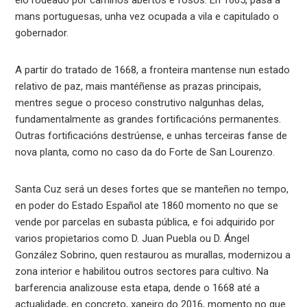
elo rodeado por camiños abertos e fosos. En 1665, pasa a
mans portuguesas, unha vez ocupada a vila e capitulado o
gobernador.
A partir do tratado de 1668, a fronteira mantense nun estado
relativo de paz, mais mantéñense as prazas principais,
mentres segue o proceso construtivo nalgunhas delas,
fundamentalmente as grandes fortificacións permanentes.
Outras fortificacións destrúense, e unhas terceiras fanse de
nova planta, como no caso da do Forte de San Lourenzo.
Santa Cuz será un deses fortes que se manteñen no tempo,
en poder do Estado Español ate 1860 momento no que se
vende por parcelas en subasta pública, e foi adquirido por
varios propietarios como D. Juan Puebla ou D. Ángel
González Sobrino, quen restaurou as murallas, modernizou a
zona interior e habilitou outros sectores para cultivo. Na
barferencia analizouse esta etapa, dende o 1668 até a
actualidade, en concreto, xaneiro do 2016, momento no que