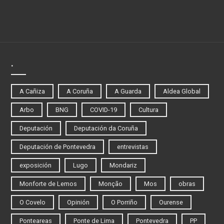
.
A Cañiza
A Coruña
A Guarda
Aldea Global
Arbo
BNG
COVID-19
Cultura
Deputación
Deputación da Coruña
Deputación de Pontevedra
entrevistas
exposición
Lugo
Mondariz
Monforte de Lemos
Monção
Mos
obras
O Covelo
Opinión
O Porriño
Ourense
Ponteareas
Ponte de Lima
Pontevedra
PP