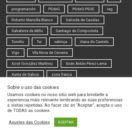
programación
PSdeG
PSdeG-PSOE
rag
Roberto Mansilla Blanco
Salceda de Caselas
Salvaterra de Miño
Santiago de Compostela
Tomiño
Tui
valença
Viana do Castelo
Vigo
Vila Nova de Cerveira
Xosé González Martínez
Xoán Antón Pérez-Lema
Xunta de Galicia
zona franca
Sobre o uso das cookies
Iniciar sesión
Usamos cookies no noso sitio web para brindarlle a
experiencia máis relevante lembrando as súas preferencias
Rexistrarse
e visitas repetidas. Ao facer clic en "Aceptar", acepta o uso
de TODAS as cookies.
Axustes das Cookies
ACEPTAR
© 2020 Novas do Eixo Atlántico