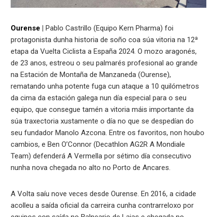
Ourense
|
Pablo Castrillo (Equipo Kern Pharma) foi
protagonista dunha historia de soño coa súa vitoria na 12ª
etapa da Vuelta Ciclista a España 2024. O mozo aragonés,
de 23 anos, estreou o seu palmarés profesional ao grande
na Estación de Montaña de Manzaneda (Ourense),
rematando unha potente fuga cun ataque a 10 quilómetros
da cima da estación galega nun día especial para o seu
equipo, que consegue tamén a vitoria máis importante da
súa traxectoria xustamente o día no que se despedían do
seu fundador Manolo Azcona. Entre os favoritos, non houbo
cambios, e Ben O’Connor (Decathlon AG2R A Mondiale
Team) defenderá A Vermella por sétimo día consecutivo
nunha nova chegada no alto no Porto de Ancares.
A Volta saíu nove veces desde Ourense. En 2016, a cidade
acolleu a saída oficial da carreira cunha contrarreloxo por
equipos con saída no Balneario de Laias e chegada no