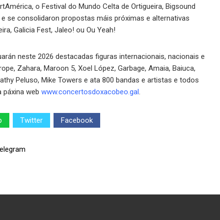
tAmérica, o Festival do Mundo Celta de Ortigueira, Bigsound
 e se consolidaron propostas máis próximas e alternativas
ra, Galicia Fest, Jaleo! ou Ou Yeah!
rán neste 2026 destacadas figuras internacionais, nacionais e
rope, Zahara, Maroon 5, Xoel López, Garbage, Amaia, Baiuca,
 Nathy Peluso, Mike Towers e ata 800 bandas e artistas e todos
na páxina web
www.concertosdoxacobeo.gal
.
p
Twitter
Facebook