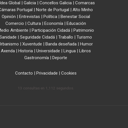
ldea Global
|
Galicia
|
Concellos Galicia
|
Comarcas
Cámaras Portugal
|
Norte de Portugal
|
Alto Minho
Opinión
|
Entrevistas
|
Política
|
Benestar Social
Comercio
|
Cultura
|
Economía
|
Educación
edio Ambiente
|
Participación Cidadá
|
Patrimonio
Sanidade
|
Seguridade Cidadá
|
Traballo
|
Turismo
Urbanismo
|
Xuventude
|
Banda deseñada
|
Humor
Axenda
|
Historia
|
Universidade
|
Lingua
|
Libros
Gastronomía
|
Deporte
Contacto
|
Privacidade
|
Cookies
13 consultas en 1,112 segundos.