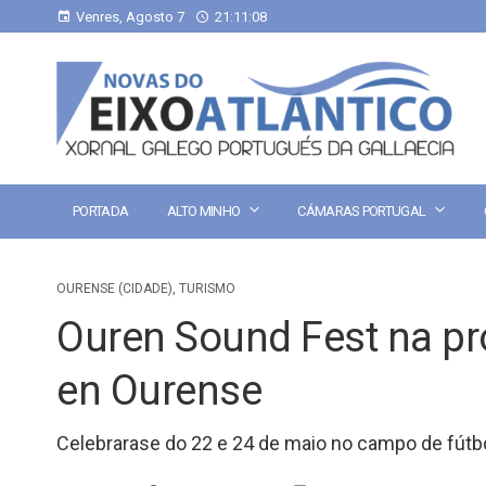
Venres, Agosto 7
21:11:09
PORTADA
ALTO MINHO
CÁMARAS PORTUGAL
OURENSE (CIDADE)
,
TURISMO
Ouren Sound Fest na p
en Ourense
Celebrarase do 22 e 24 de maio no campo de fútbo