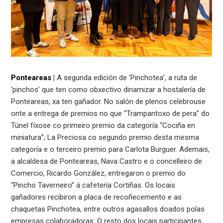
Ponteareas
|
A segunda edición de ‘Pinchotea’, a ruta de
‘pinchos’ que ten como obxectivo dinamizar a hostalería de
Ponteareas, xa ten gañador. No salón de plenos celebrouse
onte a entrega de premios no que “Trampantoxo de pera” do
Túnel fíxose co primeiro premio da categoría “Cociña en
miniatura”; La Preciosa co segundo premio desta mesma
categoría e o terceiro premio para Carlota Burguer. Ademais,
a alcaldesa de Ponteareas, Nava Castro e o concelleiro de
Comercio, Ricardo González, entregaron o premio do
“Pincho Taverneiro” á cafetería Cortiñas. Os locais
gañadores recibiron a placa de recoñecemento e as
chaquetas Pinchotea, entre outros agasallos doados polas
empresas colaboradoras. O resto dos locais participantes