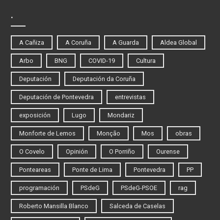
.
A Cañiza
A Coruña
A Guarda
Aldea Global
Arbo
BNG
COVID-19
Cultura
Deputación
Deputación da Coruña
Deputación de Pontevedra
entrevistas
exposición
Lugo
Mondariz
Monforte de Lemos
Monção
Mos
obras
O Covelo
Opinión
O Porriño
Ourense
Ponteareas
Ponte de Lima
Pontevedra
PP
programación
PSdeG
PSdeG-PSOE
rag
Roberto Mansilla Blanco
Salceda de Caselas