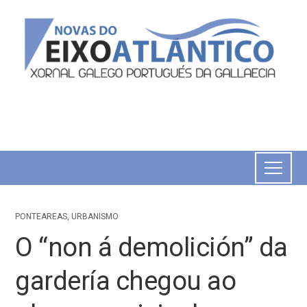
PONTEAREAS
,
URBANISMO
O “non á demolición” da
gardería chegou ao