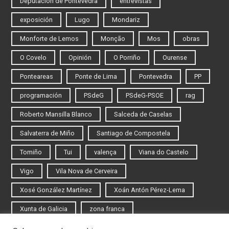
Deputación de Pontevedra
entrevistas
exposición
Lugo
Mondariz
Monforte de Lemos
Monção
Mos
obras
O Covelo
Opinión
O Porriño
Ourense
Ponteareas
Ponte de Lima
Pontevedra
PP
programación
PSdeG
PSdeG-PSOE
rag
Roberto Mansilla Blanco
Salceda de Caselas
Salvaterra de Miño
Santiago de Compostela
Tomiño
Tui
valença
Viana do Castelo
Vigo
Vila Nova de Cerveira
Xosé González Martínez
Xoán Antón Pérez-Lema
Xunta de Galicia
zona franca