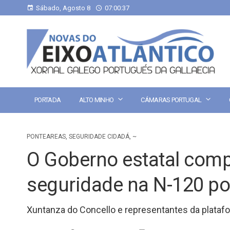
Sábado, Agosto 8
07:00:38
PORTADA
ALTO MINHO
CÁMARAS PORTUGAL
PONTEAREAS
,
SEGURIDADE CIDADÁ
,
~
O Goberno estatal com
seguridade na N-120 po
Xuntanza do Concello e representantes da plataf