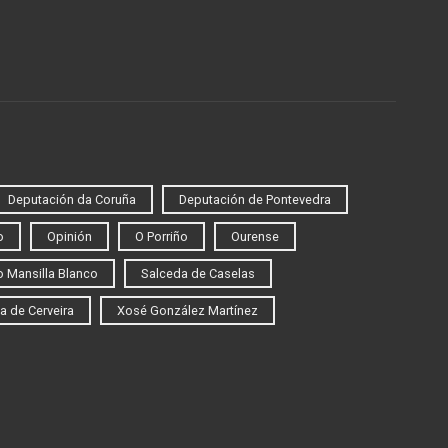
Deputación da Coruña
Deputación de Pontevedra
o
Opinión
O Porriño
Ourense
 Mansilla Blanco
Salceda de Caselas
a de Cerveira
Xosé González Martínez