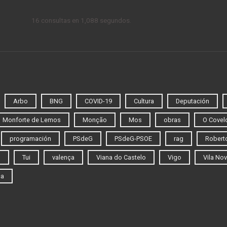
16 consultas en 1,088 segundos.
Arbo
BNG
COVID-19
Cultura
Deputación
Monforte de Lemos
Monção
Mos
obras
O Covel
programación
PSdeG
PSdeG-PSOE
rag
Roberto
o
Tui
valença
Viana do Castelo
Vigo
Vila Nov
ca