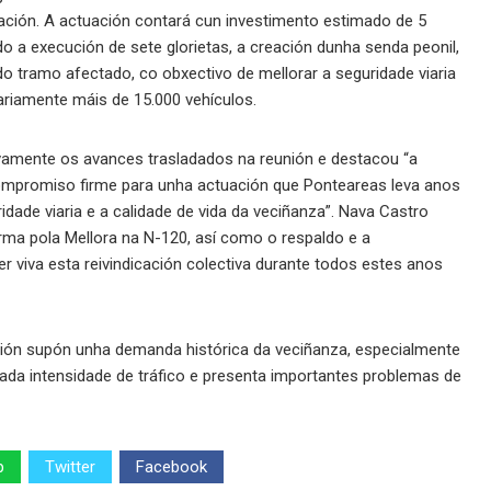
itación. A actuación contará cun investimento estimado de 5
o a execución de sete glorietas, a creación dunha senda peonil,
o tramo afectado, co obxectivo de mellorar a seguridade viaria
iariamente máis de 15.000 vehículos.
ivamente os avances trasladados na reunión e destacou “a
 compromiso firme para unha actuación que Ponteareas leva anos
dade viaria e a calidade de vida da veciñanza”. Nava Castro
rma pola Mellora na N-120, así como o respaldo e a
er viva esta reivindicación colectiva durante todos estes anos
ción supón unha demanda histórica da veciñanza, especialmente
vada intensidade de tráfico e presenta importantes problemas de
p
Twitter
Facebook