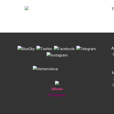
.
.
.
.
A
M
Sábado
8 de Agosto