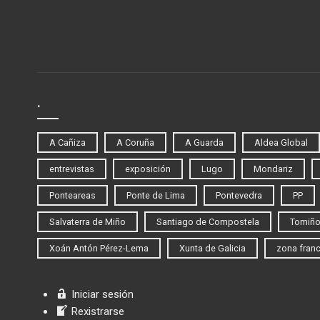
.
A Cañiza
A Coruña
A Guarda
Aldea Global
entrevistas
exposición
Lugo
Mondariz
Ponteareas
Ponte de Lima
Pontevedra
PP
Salvaterra de Miño
Santiago de Compostela
Tomiñ
Xoán Antón Pérez-Lema
Xunta de Galicia
zona fran
Iniciar sesión
Rexistrarse